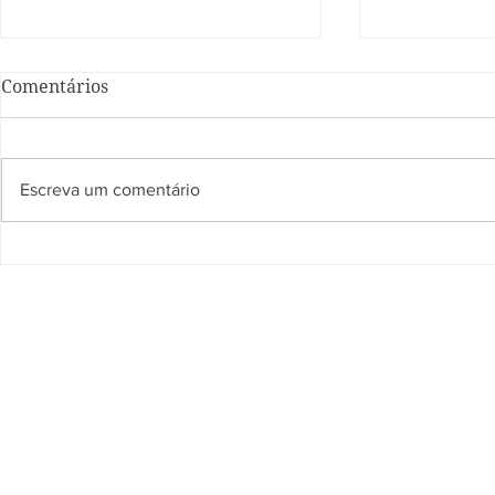
Comentários
Escreva um comentário
Ação de Cidadania Ação de
Ação de Ci
Cidadania encerra
atendiment
atendimentos de saúde em
oito unidad
oito unidades prisionais do
prisional d
Acre