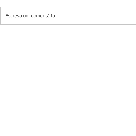
Escreva um comentário
Ação de Cidadania Ação de
Ação de Ci
Cidadania encerra
atendiment
atendimentos de saúde em
oito unidad
oito unidades prisionais do
prisional d
Acre